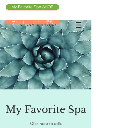
My Favorite Spa SHOP
サロンドミルティーユ予約
My Favorite Spa
My Favorite Spa
Click here to edit.