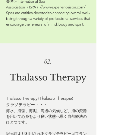
参考＞
International Spa
Association（ISPA）
//www.experienceispa.com/
Spas are entities devoted to enhancing overall well-
being through a variety of professional services that
encourage the renewal of mind, body and spirit.
02.
Thalasso Therapy
Thalasso Therapy (Thalasso Therapie)
​タラソテラピー・・・
海水、海藻、海泥、海辺の気候など、海の資源
を用いて心身をより良い状態へ導く自然療法の
ひとつです。
​紀元前より利用されるタラソテラピーはフラン